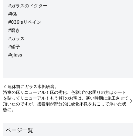
#ガラスのドクター
#K&
#039;sリペイン
#磨き
#ガラス
#硝子
#glass
連休前にガラス水垢研磨。
浴室の床リニューアル！床の劣化、色剥げでお困りの方はシート
を貼ってリニューアル！もう1軒のお宅は、寒い時期に施工させて
頂いたのですが、接着剤が部分的に硬化不良をおこして浮いた状
態に。