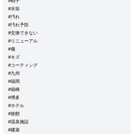
#硝子
#水垢
#汚れ
#汚れ予防
#交換できない
#リニューアル
#傷
#キズ
#コーティング
#九州
#福岡
#箱崎
#博多
#ホテル
#旅館
#温泉施設
#建築