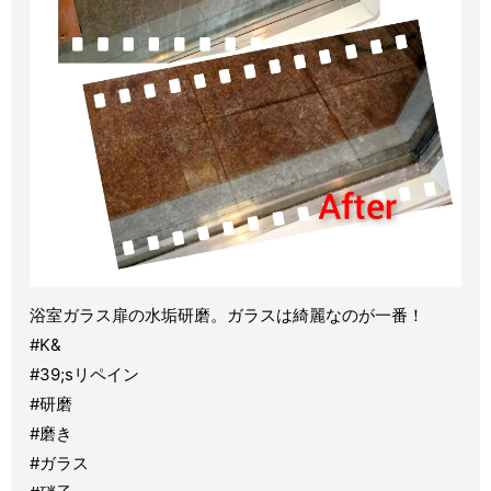
浴室ガラス扉の水垢研磨。ガラスは綺麗なのが一番！
#K&
#39;sリペイン
#研磨
#磨き
#ガラス